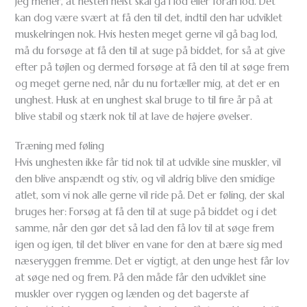
Jeg mener, at hesten helst skal gå i lod eller foran lod. Det
kan dog være svært at få den til det, indtil den har udviklet
muskelringen nok. Hvis hesten meget gerne vil gå bag lod,
må du forsøge at få den til at suge på biddet, for så at give
efter på tøjlen og dermed forsøge at få den til at søge frem
og meget gerne ned, når du nu fortæller mig, at det er en
unghest. Husk at en unghest skal bruge to til fire år på at
blive stabil og stærk nok til at lave de højere øvelser.
Træning med føling
Hvis unghesten ikke får tid nok til at udvikle sine muskler, vil
den blive anspændt og stiv, og vil aldrig blive den smidige
atlet, som vi nok alle gerne vil ride på. Det er føling, der skal
bruges her: Forsøg at få den til at suge på biddet og i det
samme, når den gør det så lad den få lov til at søge frem
igen og igen, til det bliver en vane for den at bære sig med
næseryggen fremme. Det er vigtigt, at den unge hest får lov
at søge ned og frem. På den måde får den udviklet sine
muskler over ryggen og lænden og det bagerste af