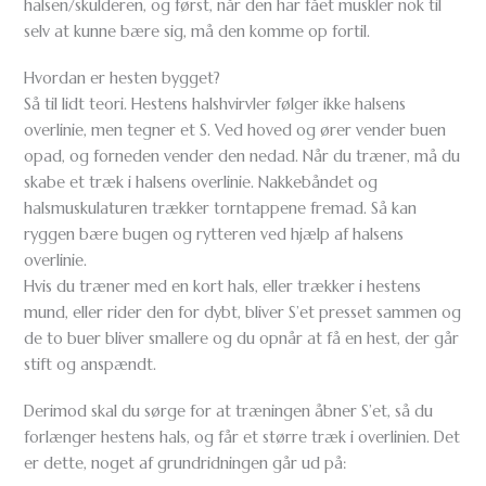
halsen/skulderen, og først, når den har fået muskler nok til
selv at kunne bære sig, må den komme op fortil.
Hvordan er hesten bygget?
Så til lidt teori. Hestens halshvirvler følger ikke halsens
overlinie, men tegner et S. Ved hoved og ører vender buen
opad, og forneden vender den nedad. Når du træner, må du
skabe et træk i halsens overlinie. Nakkebåndet og
halsmuskulaturen trækker torntappene fremad. Så kan
ryggen bære bugen og rytteren ved hjælp af halsens
overlinie.
Hvis du træner med en kort hals, eller trækker i hestens
mund, eller rider den for dybt, bliver S’et presset sammen og
de to buer bliver smallere og du opnår at få en hest, der går
stift og anspændt.
Derimod skal du sørge for at træningen åbner S’et, så du
forlænger hestens hals, og får et større træk i overlinien. Det
er dette, noget af grundridningen går ud på: