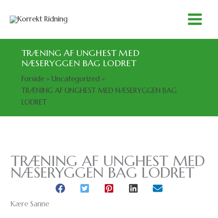
Gå
til
indholdet
TRÆNING AF UNGHEST MED
NÆSERYGGEN BAG LODRET
Forside
Uncategorized
TRÆNING AF UNGHEST MED NÆSERYGGEN BAG
LODRET
TRÆNING AF UNGHEST MED
NÆSERYGGEN BAG LODRET
Kære Sanne