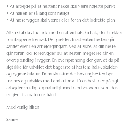
• At arbejde på at hestens nakke skal være højeste punkt
• At halsen er så lang som muligt
• At næseryggen skal være i eller foran det lodrette plan
Altså skal du altid ride med en åben hals. En hals, der trækker
torntappene fremad. Det gælder, hvad enten hesten går
samlet eller i en arbejdsgangart. Ved at sikre, at din heste
går foran lod, forebygger du, at hesten meget let får en
overspænding i ryggen. En overspænding der gør, at du på
sigt ikke får udviklet det bagerste af hestens hals-, skulder-,
og rygmuskulatur. En muskulatur der hos unghesten bør
trænes og udvikles med omhu for at få en hest, der på sigt
arbejder smidigt og naturligt med den fysionomi, som den
er givet fra naturens hånd.
Med venlig hilsen
Sanne